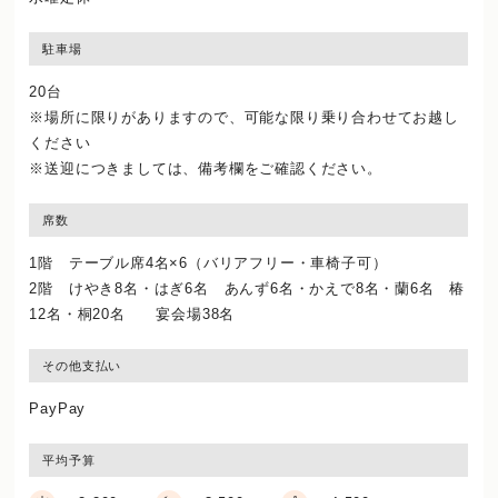
駐車場
20台
※場所に限りがありますので、可能な限り乗り合わせてお越し
ください
※送迎につきましては、備考欄をご確認ください。
席数
1階 テーブル席4名×6（バリアフリー・車椅子可）
2階 けやき8名・はぎ6名 あんず6名・かえで8名・蘭6名 椿
12名・桐20名 宴会場38名
その他支払い
PayPay
平均予算