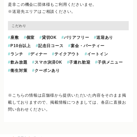
是非この機会に団体様もご利用くださいませ。
※送迎先エリアはご相談ください。
こだわり
座敷
個室
貸切OK
バリアフリー
送迎あり
P10台以上
記念日コース
宴会・パーティー
ランチ
ディナー
テイクアウト
イートイン
飲み放題
スマホ決済OK
子連れ歓迎
子供メニュー
衛生対策
クーポンあり
※こちらの情報は店舗様から提供いただいた内容をそのまま掲
載しておりますので、
掲載情報につきましては、各店に直接お
問い合わせください。