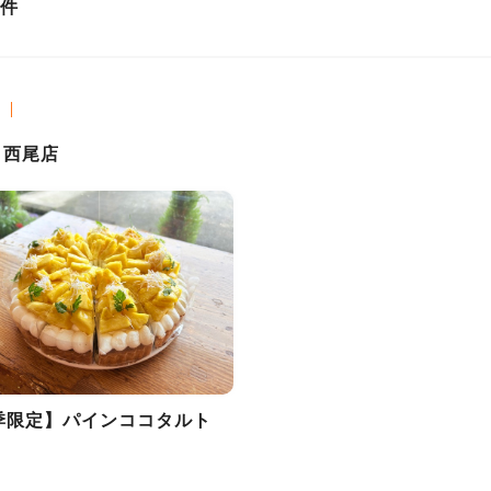
件
n 西尾店
季限定】パインココタルト