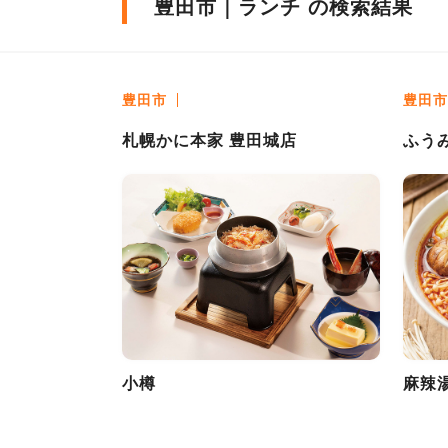
豊田市｜ランチ の検索結果
豊田市
豊田市
札幌かに本家 豊田城店
ふう
小樽
麻辣