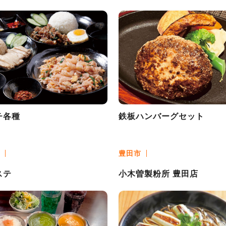
チ各種
鉄板ハンバーグセット
豊田市
ステ
小木曽製粉所 豊田店