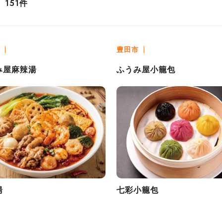
件
151
豊田市
み屋麻辣湯
ふうみ屋小籠包
湯
七彩小籠包