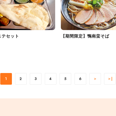
ステセット
【期間限定】鴨南蛮そば
1
2
3
4
5
6
＞
＞|