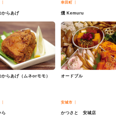
幸田町
のからあげ
燻 Kemuru
のからあげ（ムネorモモ）
オードブル
安城市
いら
かつさと 安城店