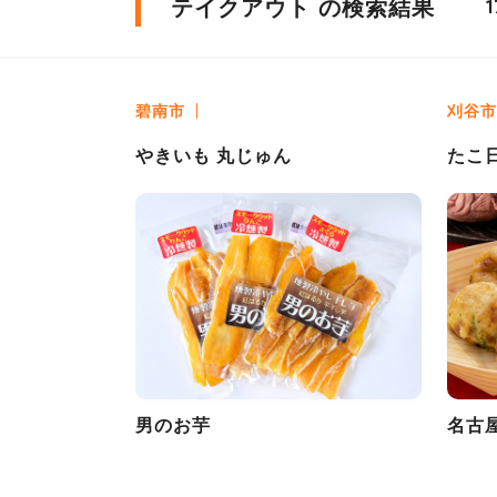
テイクアウト の検索結果
1
碧南市
刈谷市
やきいも 丸じゅん
たこ
男のお芋
名古