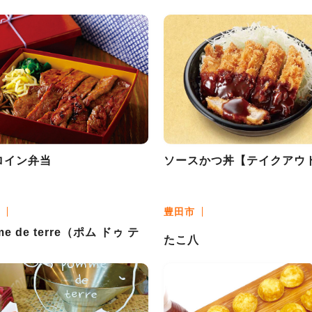
ロイン弁当
ソースかつ丼【テイクアウ
豊田市
e de terre（ポム ドゥ テ
たこ八
）