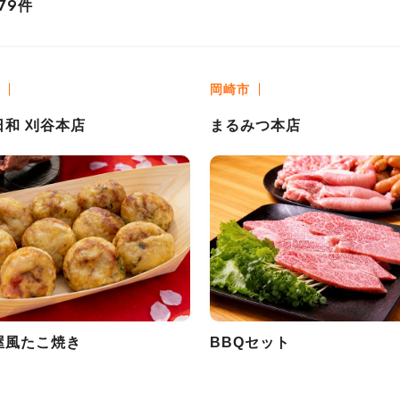
件
79
岡崎市
日和 刈谷本店
まるみつ本店
屋風たこ焼き
BBQセット