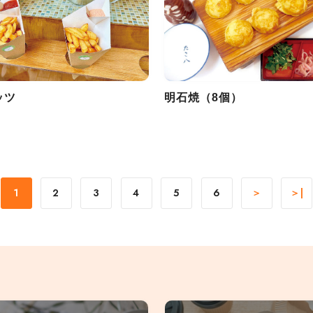
ッツ
明石焼（8個）
1
2
3
4
5
6
＞
＞|