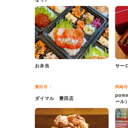
お弁当
サー
豊田市
岡崎市
pomm
ダイマル 豊田店
ール