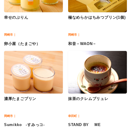
幸せのぷりん
極なめらかはちみつプリン(1個)
岡崎市
岡崎市
卵小屋（たまごや）
和音－WAON－
濃厚たまごプリン
抹茶のクレムブリュレ
岡崎市
幸田町
Sumikko -すみっコ-
STAND BY ME