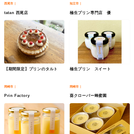
西尾市
知立市
tatan 西尾店
極生プリン専門店 優
【期間限定】プリンのタルト
極生プリン スイート
岡崎市
岡崎市
Prin Factory
葵クローバー蜂蜜園