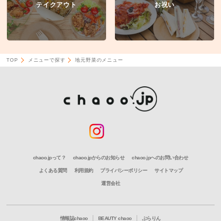
テイクアウト
お祝い
TOP
メニューで探す
地元野菜のメニュー
chaoo.jpって？
chaoo.jpからのお知らせ
chaoo.jpへのお問い合わせ
よくある質問
利用規約
プライバシーポリシー
サイトマップ
運営会社
情報誌chaoo
BEAUTY chaoo
ぶらりん