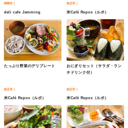
岡崎市
知立市
deli cafe Jamming
米Café Repos（ルポ）
たっぷり野菜のデリプレート
おにぎりセット（サラダ・ラン
チドリンク付）
知立市
知立市
米Café Repos（ルポ）
米Café Repos（ルポ）