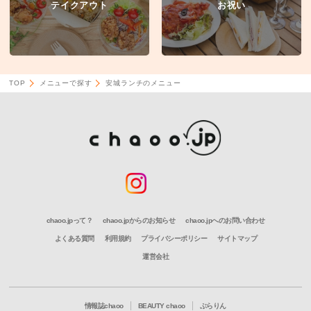
テイクアウト
お祝い
TOP
メニューで探す
安城ランチのメニュー
chaoo.jpって？
chaoo.jpからのお知らせ
chaoo.jpへのお問い合わせ
よくある質問
利用規約
プライバシーポリシー
サイトマップ
運営会社
情報誌chaoo
BEAUTY chaoo
ぶらりん