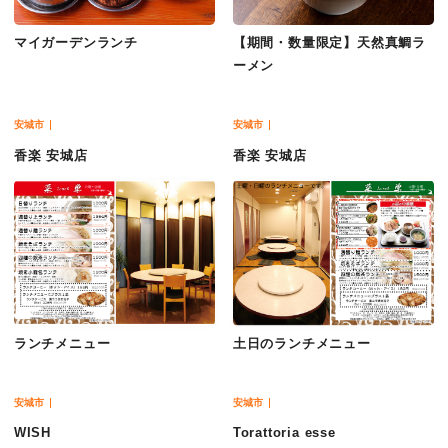
マイガーデンランチ
【期間・数量限定】天然真鯛ラ
ーメン
安城市
安城市
香楽 安城店
香楽 安城店
ランチメニュー
土日のランチメニュー
安城市
安城市
WISH
Torattoria esse