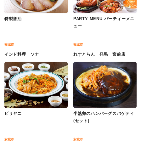
特製醤油
PARTY MENU パーティーメニ
ュー
安城市
安城市
インド料理 ソナ
れすとらん 仔馬 宮前店
ビリヤニ
半熟卵のハンバーグスパゲティ
(セット)
安城市
安城市