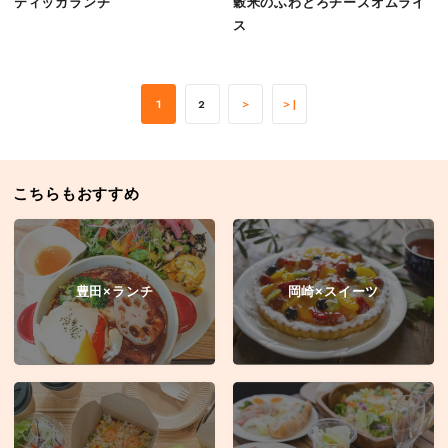
ティッカランチ
穀米のふわとろチーズオムライ
ス
1
2
＞
＞|
こちらもおすすめ
豊田×ランチ
岡崎×スイーツ