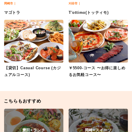
岡崎市
刈谷市
マゴトラ
T'ottimo(トッティモ)
【貸切】Casual Course (カジ
￥5500-コース 〜お得に楽しめ
ュアルコース)
るお気軽コース〜
こちらもおすすめ
豊田×ランチ
岡崎×スイーツ