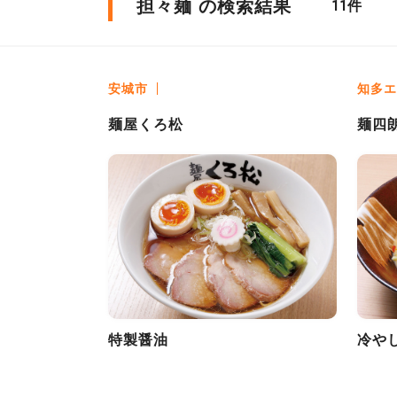
担々麺 の検索結果
件
11
安城市
知多エ
麺屋くろ松
麺四
特製醤油
冷や