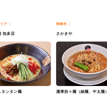
リア
岡崎市
朗 知多店
さかきや
しタンタン麺
濃厚担々麺（細麺、中太麺