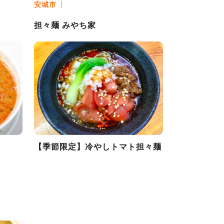
安城市
担々麺 みやち家
【季節限定】冷やしトマト担々麺