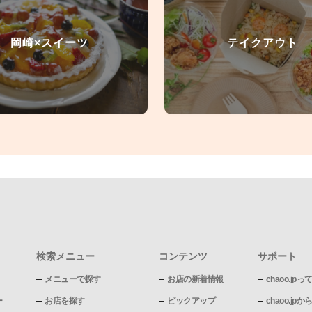
岡崎×スイーツ
テイクアウト
検索メニュー
コンテンツ
サポート
メニューで探す
お店の新着情報
chaoo.jpっ
ー
お店を探す
ピックアップ
chaoo.j