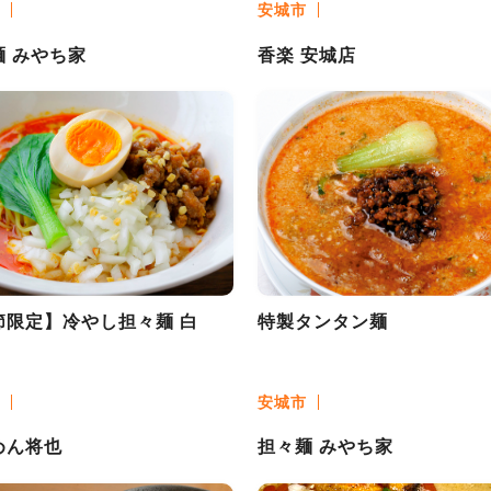
安城市
麺 みやち家
香楽 安城店
節限定】冷やし担々麺 白
特製タンタン麺
安城市
めん将也
担々麺 みやち家