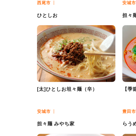
西尾市
安城市
ひとしお
担々
[太]ひとしお坦々麺（辛）
【季
安城市
豊田市
担々麺 みやち家
らう