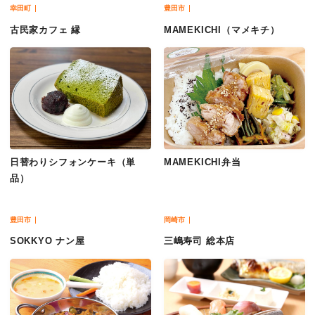
幸田町
豊田市
古民家カフェ 縁
MAMEKICHI（マメキチ）
日替わりシフォンケーキ（単
MAMEKICHI弁当
品）
豊田市
岡崎市
SOKKYO ナン屋
三嶋寿司 総本店