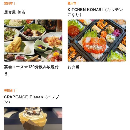
豊田市
豊田市
KITCHEN KONARI（キッチン
居食屋 笑点
こなり）
宴会コース☆120分飲み放題付
お弁当
き
豊田市
CRAPE&ICE Eleven（イレブ
ン）