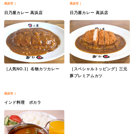
高浜市
高浜市
日乃屋カレー 高浜店
日乃屋カレー 高浜店
［人気NO.1］名物カツカレー
［スペシャルトッピング］三元
豚プレミアムカツ
高浜市
インド料理 ポカラ