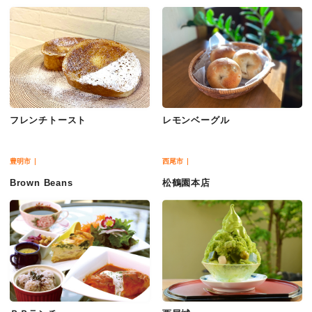
フレンチトースト
レモンベーグル
豊明市
西尾市
Brown Beans
松鶴園本店