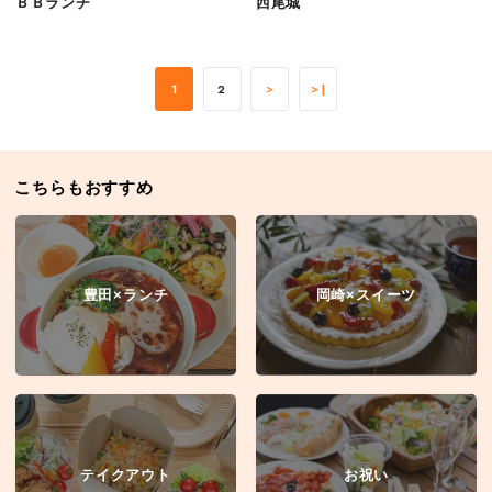
ＢＢランチ
西尾城
1
2
＞
＞|
こちらもおすすめ
豊田×ランチ
岡崎×スイーツ
テイクアウト
お祝い