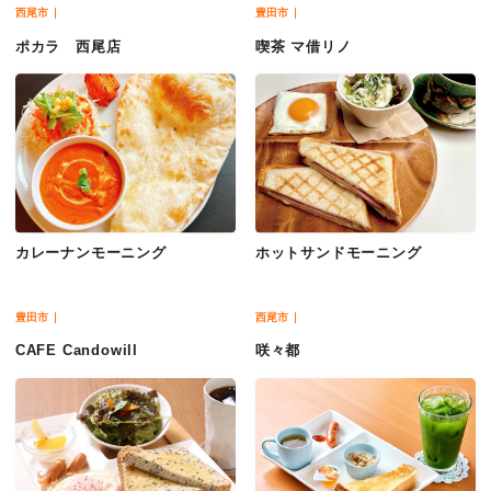
西尾市
豊田市
ポカラ 西尾店
喫茶 マ借リノ
カレーナンモーニング
ホットサンドモーニング
豊田市
西尾市
CAFE Candowill
咲々都