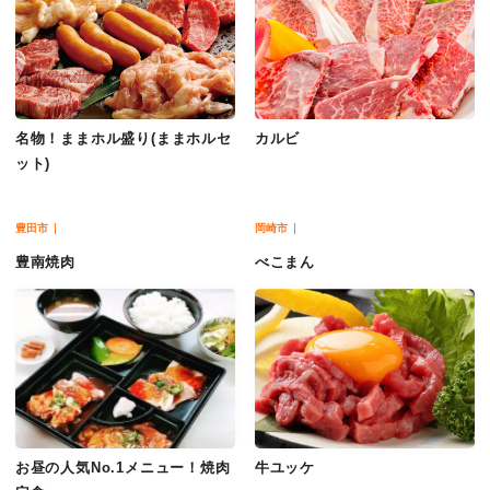
名物！ままホル盛り(ままホルセ
カルビ
ット)
豊田市
岡崎市
豊南焼肉
べこまん
お昼の人気No.1メニュー！焼肉
牛ユッケ