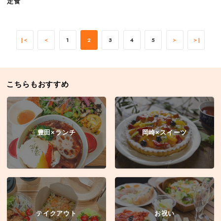
定食
|＜
＜
1
2
3
4
5
＞
＞|
こちらもおすすめ
豊田×ランチ
岡崎×スイーツ
テイクアウト
お祝い