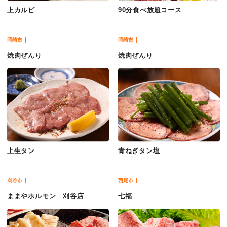
上カルビ
90分食べ放題コース
岡崎市
岡崎市
焼肉ぜんり
焼肉ぜんり
上生タン
青ねぎタン塩
刈谷市
西尾市
ままやホルモン 刈谷店
七福