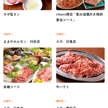
ネギ塩タン
chaoo限定「飲み放題付き焼肉
宴会コース」
刈谷市
日進市
ままやホルモン 刈谷店
小力 日進店
各種コース
牛ハラミ
日進市
豊田市