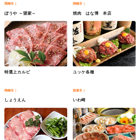
岡崎市
岡崎市
ぼうや ～望家～
焼肉 はな博 本店
特選上カルビ
ユッケ各種
岡崎市
西尾市
しょうえん
いわ崎