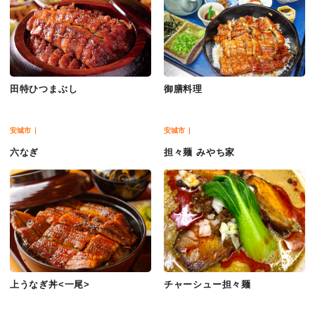
田特ひつまぶし
御膳料理
安城市
安城市
六なぎ
担々麺 みやち家
上うなぎ丼<一尾>
チャーシュー担々麺