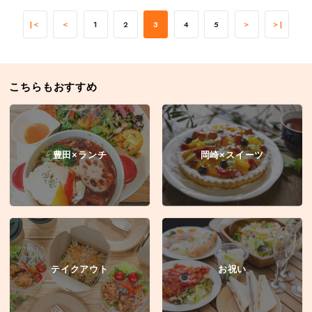
|＜
＜
1
2
3
4
5
＞
＞|
こちらもおすすめ
豊田×ランチ
岡崎×スイーツ
テイクアウト
お祝い