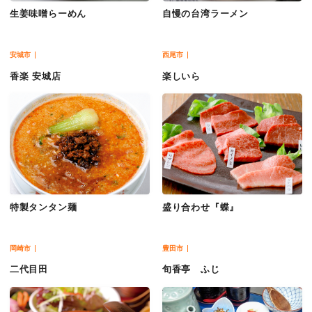
生姜味噌らーめん
自慢の台湾ラーメン
安城市
西尾市
香楽 安城店
楽しいら
特製タンタン麺
盛り合わせ『蝶』
岡崎市
豊田市
二代目田
旬香亭 ふじ