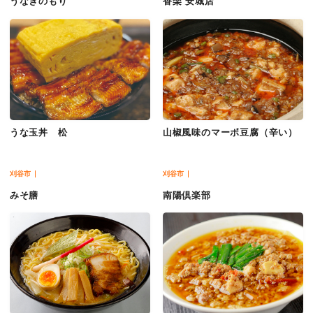
うなぎのもり
香楽 安城店
うな玉丼 松
山椒風味のマーボ豆腐（辛い）
刈谷市
刈谷市
みそ膳
南陽倶楽部