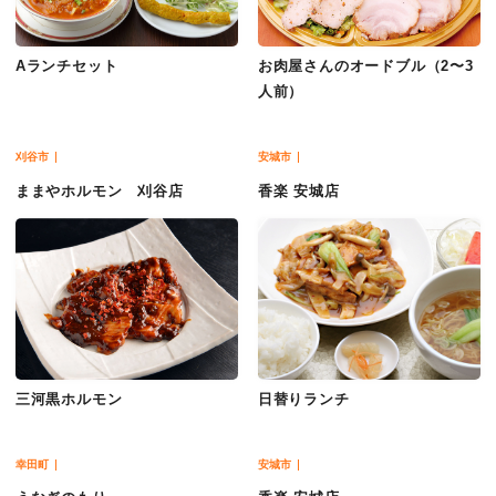
Aランチセット
お肉屋さんのオードブル（2〜3
人前）
刈谷市
安城市
ままやホルモン 刈谷店
香楽 安城店
三河黒ホルモン
日替りランチ
幸田町
安城市