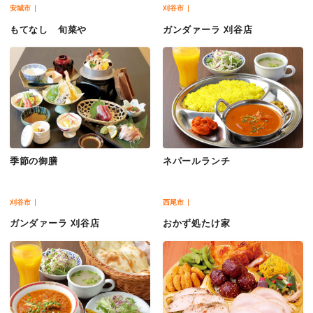
安城市
刈谷市
もてなし 旬菜や
ガンダァーラ 刈谷店
季節の御膳
ネパールランチ
刈谷市
西尾市
ガンダァーラ 刈谷店
おかず処たけ家