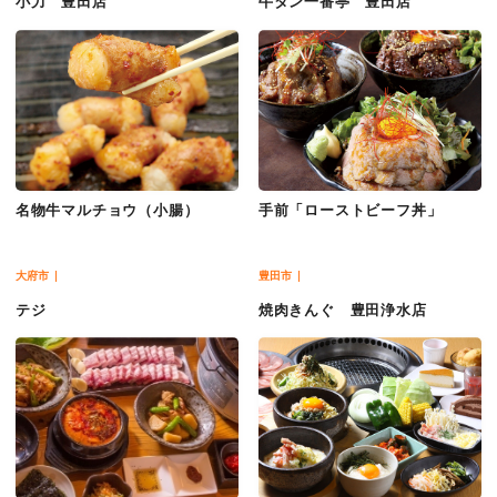
小力 豊田店
牛タン一番亭 豊田店
名物牛マルチョウ（小腸）
手前「ローストビーフ丼」
大府市
豊田市
テジ
焼肉きんぐ 豊田浄水店