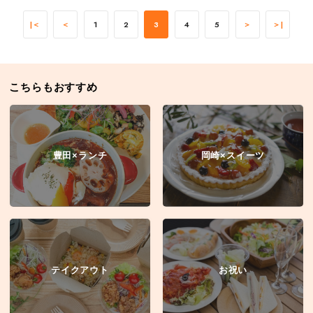
|＜
＜
1
2
3
4
5
＞
＞|
こちらもおすすめ
豊田×ランチ
岡崎×スイーツ
テイクアウト
お祝い