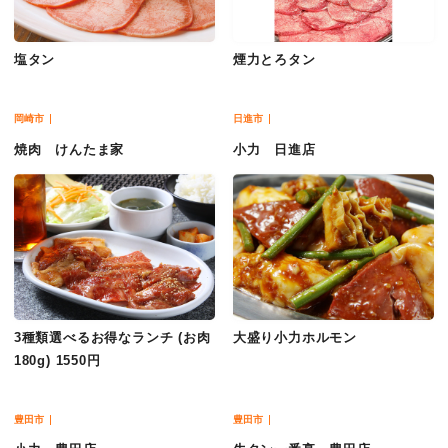
塩タン
煙力とろタン
岡崎市
日進市
焼肉 けんたま家
小力 日進店
3種類選べるお得なランチ (お肉
大盛り小力ホルモン
180g) 1550円
豊田市
豊田市