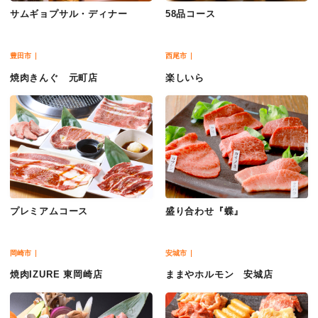
サムギョプサル・ディナー
58品コース
豊田市
西尾市
焼肉きんぐ 元町店
楽しいら
プレミアムコース
盛り合わせ『蝶』
岡崎市
安城市
焼肉IZURE 東岡崎店
ままやホルモン 安城店