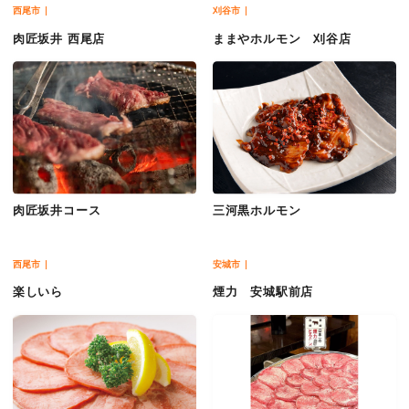
西尾市
刈谷市
肉匠坂井 西尾店
ままやホルモン 刈谷店
肉匠坂井コース
三河黒ホルモン
西尾市
安城市
楽しいら
煙力 安城駅前店