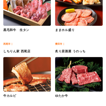
黒毛和牛 生タン
ままホル盛り
西尾市
豊田市
しちりん家 西尾店
炙り居酒屋 うのっち
牛カルビ
ゆたか牛