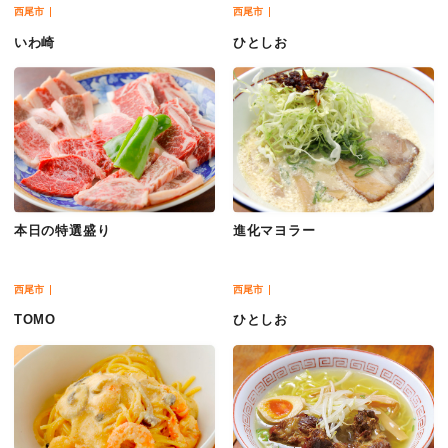
西尾市
西尾市
いわ崎
ひとしお
本日の特選盛り
進化マヨラー
西尾市
西尾市
TOMO
ひとしお