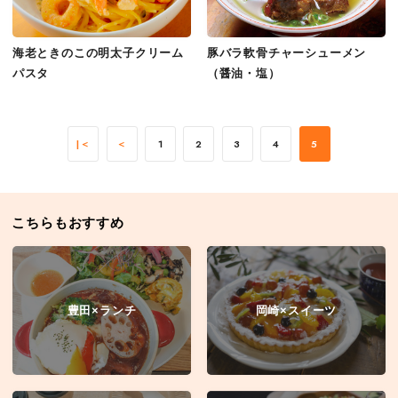
海老ときのこの明太子クリーム
豚バラ軟骨チャーシューメン
パスタ
（醤油・塩）
|＜
＜
1
2
3
4
5
こちらもおすすめ
豊田×ランチ
岡崎×スイーツ