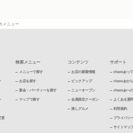
めメニュー
検索メニュー
コンテンツ
サポート
メニューで探す
お店の新着情報
chaoo.jpっ
ー
お店を探す
ピックアップ
chaoo.j
宴会・パーティーを探す
ニューオープン
chaoo.j
ン
マップで探す
会員限定クーポン
よくある質
推しグルメ
利用規約
変更
プライバシ
サイトマッ