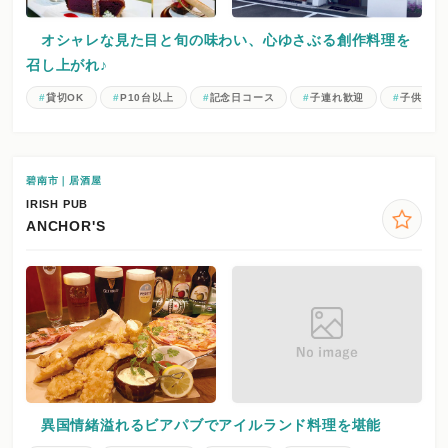
オシャレな見た目と旬の味わい、心ゆさぶる創作料理を
召し上がれ♪
貸切OK
P10台以上
記念日コース
子連れ歓迎
子供メニ
碧南市｜居酒屋
IRISH PUB
ANCHOR'S
異国情緒溢れるビアパブでアイルランド料理を堪能