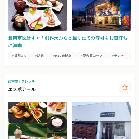
碧南市役所すぐ！創作天ぷらと握りたての寿司をお値打ち
に満喫！
貸切OK
駅近
P10台以上
記念日コース
ランチ
デ
碧南市｜フレンチ
エスポアール