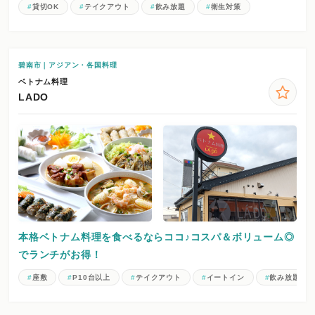
貸切OK
テイクアウト
飲み放題
衛生対策
碧南市｜アジアン・各国料理
ベトナム料理
LADO
本格ベトナム料理を食べるならココ♪コスパ＆ボリューム◎
でランチがお得！
座敷
P10台以上
テイクアウト
イートイン
飲み放題