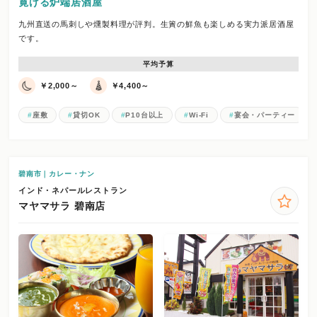
寛げる炉端居酒屋
九州直送の馬刺しや燻製料理が評判。生簀の鮮魚も楽しめる実力派居酒屋
です。
平均予算
￥2,000～
￥4,400～
座敷
貸切OK
P10台以上
Wi-Fi
宴会・パーティー
碧南市｜カレー・ナン
インド・ネパールレストラン
マヤマサラ 碧南店