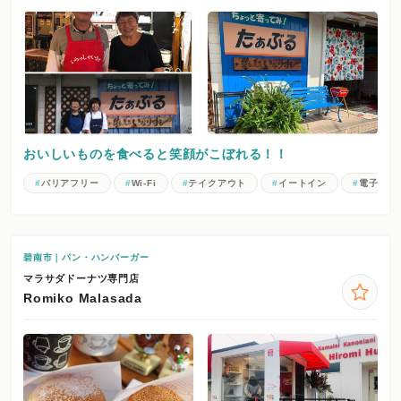
おいしいものを食べると笑顔がこぼれる！！
バリアフリー
Wi-Fi
テイクアウト
イートイン
電子マネ
碧南市｜パン・ハンバーガー
マラサダドーナツ専門店
Romiko Malasada