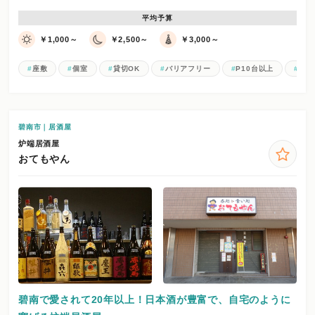
平均予算
￥1,000～
￥2,500～
￥3,000～
座敷
個室
貸切OK
バリアフリー
P10台以上
Wi-F
碧南市｜居酒屋
炉端居酒屋
おてもやん
碧南で愛されて20年以上！日本酒が豊富で、自宅のように