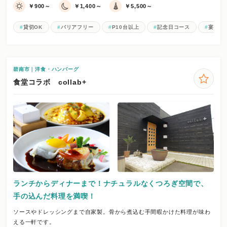
￥900～
￥1,400～
￥5,500～
貸切OK
バリアフリー
P10台以上
記念日コース
宴会・
碧南市｜洋食・ハンバーグ
食堂コラボ collab+
ランチからディナーまで！ナチュラルなくつろぎ空間で、
手の込んだ料理を満喫！
ソースやドレッシングまで自家製。骨から煮込む手間暇かけた料理が味わ
える一軒です。