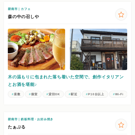
碧南市｜カフェ
森の中の召しや
木の温もりに包まれた落ち着いた空間で、創作イタリアン
とお酒を堪能♪
座敷
個室
貸切OK
駅近
P10台以上
Wi-Fi
碧南市｜鉄板料理・お好み焼き
たぁぶる