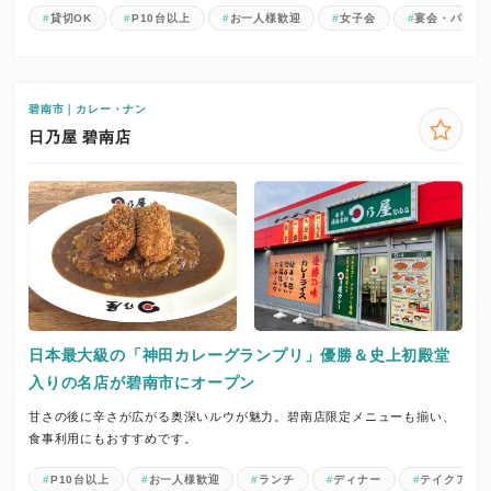
貸切OK
P10台以上
お一人様歓迎
女子会
宴会・パーテ
碧南市｜カレー・ナン
日乃屋 碧南店
日本最大級の「神田カレーグランプリ」優勝＆史上初殿堂
入りの名店が碧南市にオープン
甘さの後に辛さが広がる奥深いルウが魅力。碧南店限定メニューも揃い、
食事利用にもおすすめです。
P10台以上
お一人様歓迎
ランチ
ディナー
テイクアウ