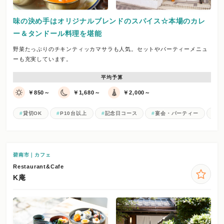
味の決め手はオリジナルブレンドのスパイス☆本場のカレ
ー＆タンドール料理を堪能
野菜たっぷりのチキンティッカマサラも人気。セットやパーティーメニュ
ーも充実しています。
平均予算
￥850～
￥1,680～
￥2,000～
貸切OK
P10台以上
記念日コース
宴会・パーティー
ラ
碧南市｜カフェ
Restaurant&Cafe
K庵