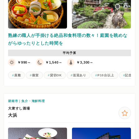
熟練の職人が手掛ける絶品和食料理の数々！庭園を眺めな
がらゆったりとした時間を
平均予算
￥990～
￥1,540～
￥3,300～
座敷
個室
貸切OK
送迎あり
P10台以上
記念日コ
碧南市｜魚介・海鮮料理
大衆すし酒場
大浜