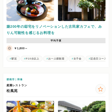
築200年の邸宅をリノベーションした古民家カフェで、み
りん可能性を感じるお料理を
平均予算
￥1,800～
駅近
P10台以上
お一人様歓迎
女子会
記念日コース
碧南市｜和食
庭園レストラン
松風苑