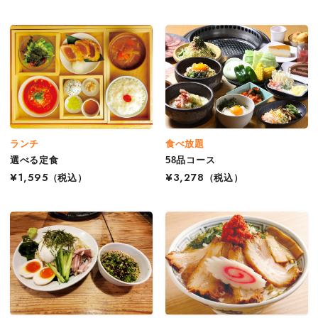
ランチ
食べ放題
選べる定食
58品コース
¥1,595
（税込）
¥3,278
（税込）