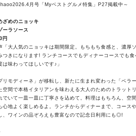
haoo2026.4月号「Myベストグルメ特集」P27掲載中～
めざめのニョッキ
ゾーラソース
70円
声「大人気のニョッキは期間限定。もちもち食感と、濃厚
みつきになります! ランチコースでもディナーコースでも食
度は味わってほしいです♪」
プリモディーネ」が移転し、新たに生まれ変わった「ベラ
た空間で本格イタリアンを味わえる大人のためのトラット
れでいて一皿一皿に丁寧さを込めて。料理はもちろん、空
も心地よく楽しめるよ。ランチからディナーまで、コース
し、ワインの品ぞろえも豊富なので記念日利用にも◎!
ー