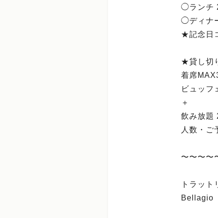
◯ランチ 2,
◯ディナー 
★記念日
★貸し切
着席MAX
ビュッフェ 
＋
飲み放題 2,
人数・ご
〜〜〜〜
トラット
Bellag