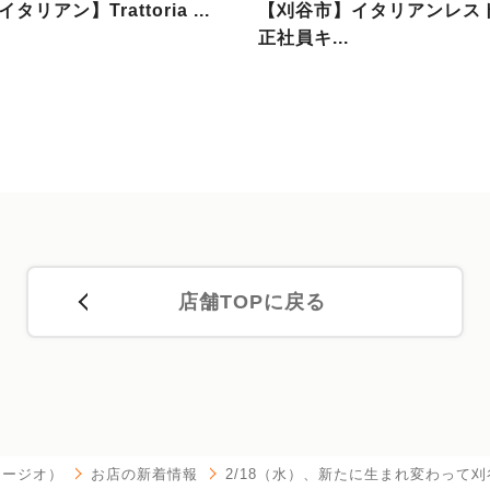
リアン】Trattoria ...
【刈谷市】イタリアンレス
正社員キ...
店舗TOPに戻る
ベラージオ）
お店の新着情報
2/18（水）、新たに生まれ変わって刈