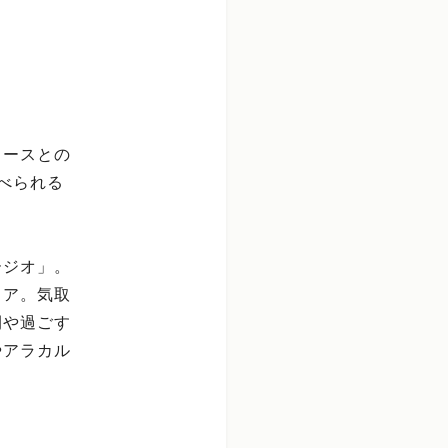
ソースとの
べられる
ージオ」。
リア。気取
間や過ごす
やアラカル