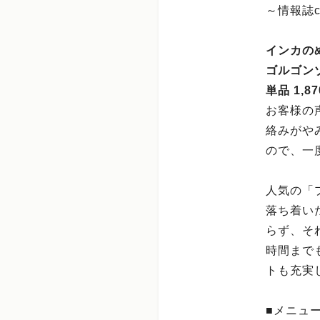
～情報誌c
インカの
ゴルゴン
単品 1,8
お客様の
絡みがや
ので、一
人気の「
落ち着い
らず、そ
時間まで
トも充実
■メニュ