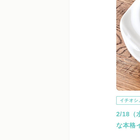
イチオシ
2/18
な本格