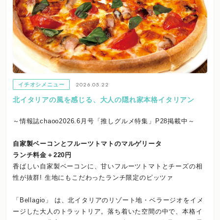
2026.05.22
イチオシメニュー
北イタリアの風を感じる、大人の隠れ家本格イタリアン
～情報誌chaoo2026.6月号「推しグルメ特集」P28掲載中～
自家製ベーコンとフルーツトマトのマルゲリータ
ランチ料金＋220円
香ばしい自家製ベーコンに、甘いフルーツトマトとチーズの相
性が抜群! 生地にもこだわったランチ限定のピッツァ
「Bellagio」 は、北イタリアのリゾート地・ベラージオをイメ
ージした大人のトラットリア。落ち着いた空間の中で、本格イ