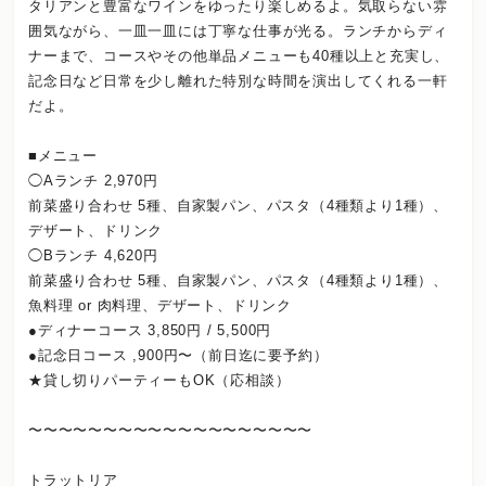
タリアンと豊富なワインをゆったり楽しめるよ。気取らない雰
囲気ながら、一皿一皿には丁寧な仕事が光る。ランチからディ
ナーまで、コースやその他単品メニューも40種以上と充実し、
記念日など日常を少し離れた特別な時間を演出してくれる一軒
だよ。
■メニュー
◯Aランチ 2,970円
前菜盛り合わせ 5種、自家製パン、パスタ（4種類より1種）、
デザート、ドリンク
◯Bランチ 4,620円
前菜盛り合わせ 5種、自家製パン、パスタ（4種類より1種）、
魚料理 or 肉料理、デザート、ドリンク
●ディナーコース 3,850円 / 5,500円
●記念日コース ,900円〜（前日迄に要予約）
★貸し切りパーティーもOK（応相談）
〜〜〜〜〜〜〜〜〜〜〜〜〜〜〜〜〜〜〜
トラットリア