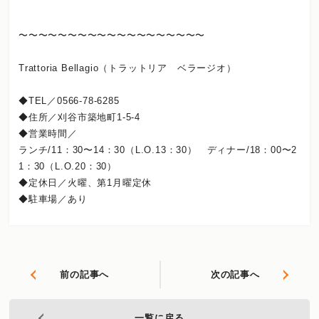
〜〜〜〜〜〜〜〜〜〜〜〜〜〜〜〜〜〜〜
Trattoria Bellagio（トラットリア ベラージオ）
◆TEL／0566-78-6285
◆住所／刈谷市築地町1-5-4
◆営業時間／
ランチ/11：30〜14：30（L.O.13：30） ディナー/18：00〜2
1：30（L.O.20：30）
◆定休日／火曜、第1月曜定休
◆駐車場／あり
前の記事へ
次の記事へ
一覧に戻る