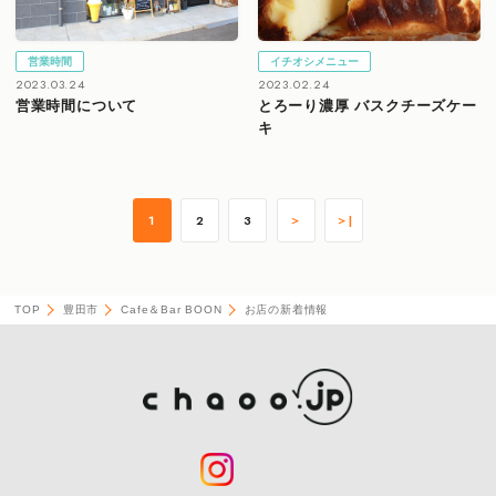
営業時間
イチオシメニュー
2023.03.24
2023.02.24
営業時間について
とろーり濃厚 バスクチーズケー
キ
1
2
3
＞
＞|
TOP
豊田市
Cafe＆Bar BOON
お店の新着情報