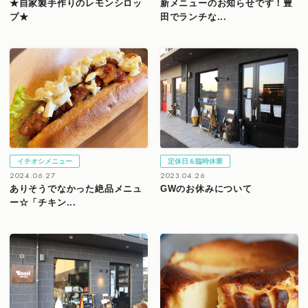
★自家製手作りのレモンシロッ
新メニューのお知らせです！豊
プ★
田でランチな...
イチオシメニュー
定休日＆臨時休業
2024.06.27
2023.04.26
ありそうでなかった絶品メニュ
GWのお休みについて
ー☆「チキン...