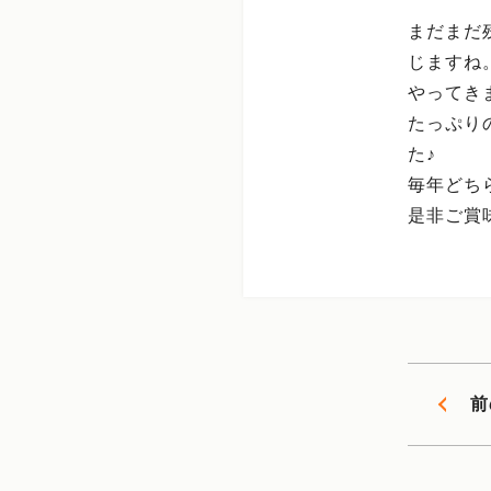
まだまだ
じますね
やってき
たっぷり
た♪
毎年どち
是非ご賞味
前