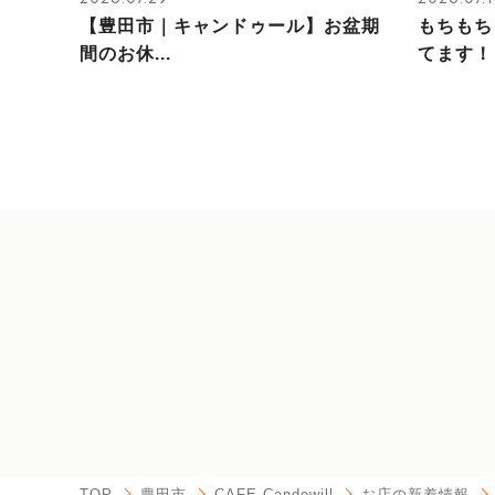
【豊田市｜キャンドゥール】お盆期
もちもち
間のお休...
てます！
TOP
豊田市
CAFE Candowill
お店の新着情報