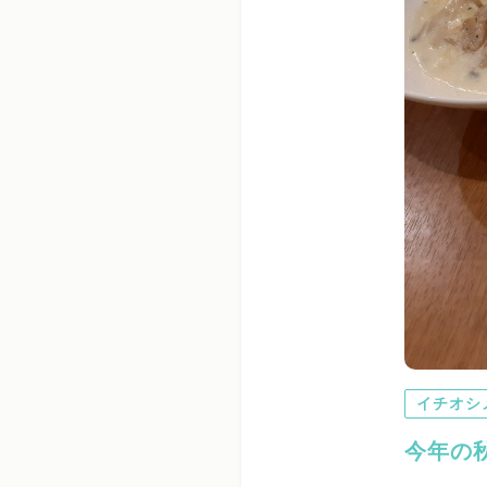
イチオシ
今年の