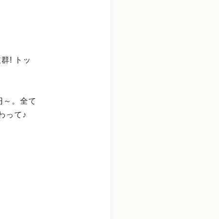
! トッ
円～。全て
わって♪