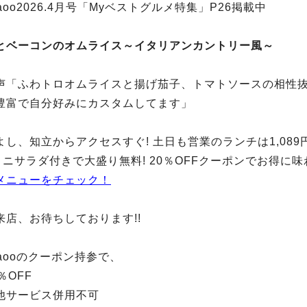
aoo2026.4月号「Myベストグルメ特集」P26掲載中
とベーコンのオムライス～イタリアンカントリー風～
声「ふわトロオムライスと揚げ茄子、トマトソースの相性抜群
豊富で自分好みにカスタムしてます」
よし、知立からアクセスすぐ! 土日も営業のランチは1,089
ミニサラダ付きで大盛り無料! 20％OFFクーポンでお得に味
メニューをチェック！
来店、お待ちしております!!
aooのクーポン持参で、
％OFF
他サービス併用不可