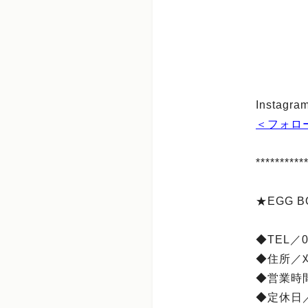
Instag
＜フォロ
**********
★EGG 
◆TEL／05
◆住所／刈
◆営業時間
◆定休日