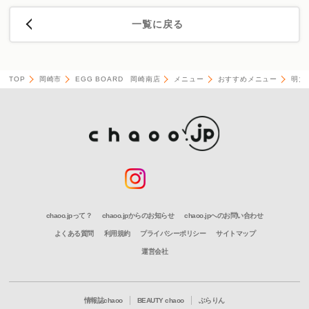
一覧に戻る
TOP
岡崎市
EGG BOARD 岡崎南店
メニュー
おすすめメニュー
明太
chaoo.jpって？
chaoo.jpからのお知らせ
chaoo.jpへのお問い合わせ
よくある質問
利用規約
プライバシーポリシー
サイトマップ
運営会社
情報誌chaoo
BEAUTY chaoo
ぶらりん