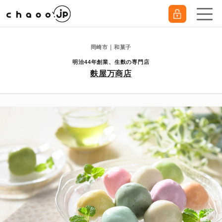
岡崎市｜和菓子
明治44年創業、生麩の専門店
麩屋万商店