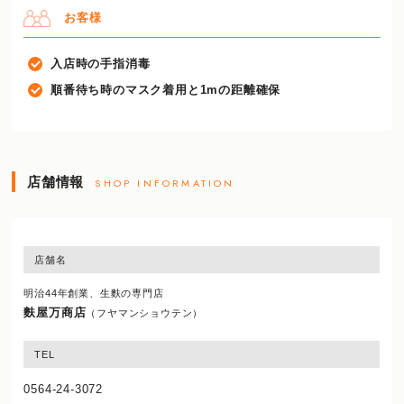
お客様
入店時の手指消毒
順番待ち時のマスク着用と1mの距離確保
店舗情報
SHOP INFORMATION
店舗名
明治44年創業、生麩の専門店
麩屋万商店
（フヤマンショウテン）
TEL
0564-24-3072