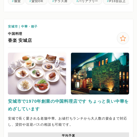
個室
貸切OK
テラス席
バリアフリー
P10台以上
安城市｜中華・餃子
中国料理
香楽 安城店
安城市で1970年創業の中国料理店です ちょっと良い中華を
めざしています
安城で長く愛される老舗中華。お値打ちランチから大人数の宴会まで対応
し、貸切や送迎バスの相談も可能です。
平均予算