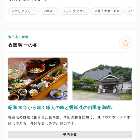
バリアフリー
Wi-Fi
テイクアウト
電子マネーOK
クレジ
豊田市｜和食
香嵐渓 一の谷
昭和40年から続く職人の味と香嵐渓の四季を満喫♪
香嵐渓の自然に囲まれた食事処。季節の和食に加え、BBQやアウトドア体
験もできる、多彩な楽しみ方が魅力です。
平均予算