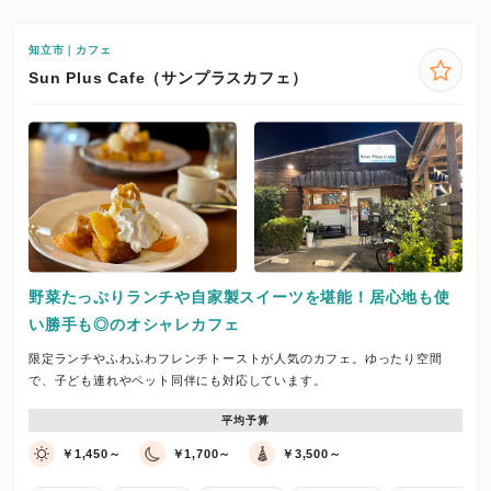
知立市｜カフェ
Sun Plus Cafe（サンプラスカフェ）
野菜たっぷりランチや自家製スイーツを堪能！居心地も使
い勝手も◎のオシャレカフェ
限定ランチやふわふわフレンチトーストが人気のカフェ。ゆったり空間
で、子ども連れやペット同伴にも対応しています。
平均予算
￥1,450～
￥1,700～
￥3,500～