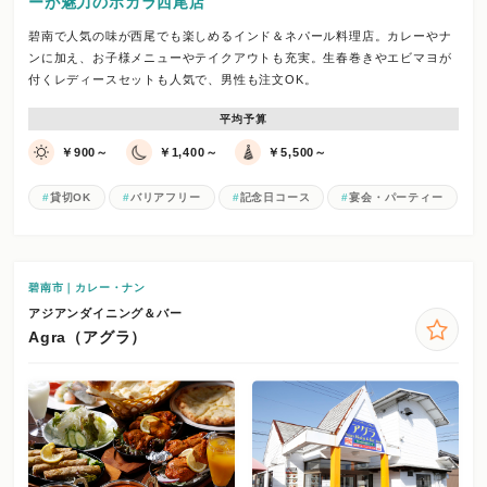
ーが魅力のポカラ西尾店
碧南で人気の味が西尾でも楽しめるインド＆ネパール料理店。カレーやナ
ンに加え、お子様メニューやテイクアウトも充実。生春巻きやエビマヨが
付くレディースセットも人気で、男性も注文OK。
平均予算
￥900～
￥1,400～
￥5,500～
貸切OK
バリアフリー
記念日コース
宴会・パーティー
碧南市｜カレー・ナン
アジアンダイニング＆バー
Agra（アグラ）