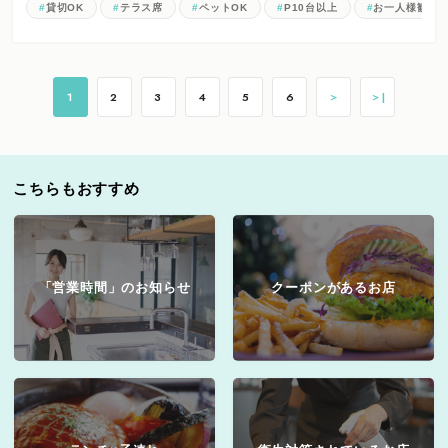
貸切OK
テラス席
ペットOK
P10台以上
お一人様歓迎
1
2
3
4
5
6
＞
＞|
こちらもおすすめ
「営業時間」のお知らせ
クーポンがあるお店