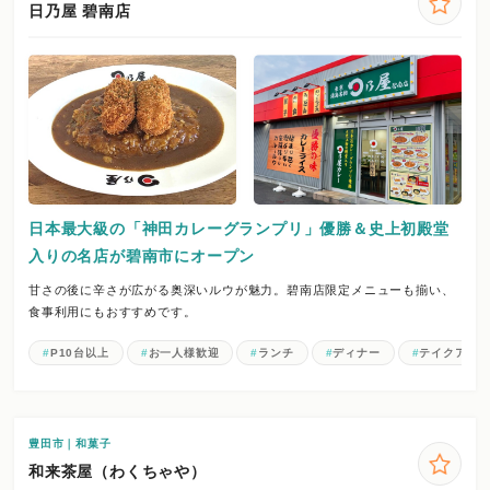
日乃屋 碧南店
日本最大級の「神田カレーグランプリ」優勝＆史上初殿堂
入りの名店が碧南市にオープン
甘さの後に辛さが広がる奥深いルウが魅力。碧南店限定メニューも揃い、
食事利用にもおすすめです。
P10台以上
お一人様歓迎
ランチ
ディナー
テイクアウ
豊田市｜和菓子
和来茶屋（わくちゃや）