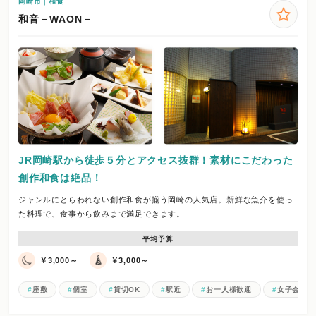
岡崎市｜和食
和音－WAON－
JR岡崎駅から徒歩５分とアクセス抜群！素材にこだわった
創作和食は絶品！
ジャンルにとらわれない創作和食が揃う岡崎の人気店。新鮮な魚介を使っ
た料理で、食事から飲みまで満足できます。
平均予算
￥3,000～
￥3,000～
座敷
個室
貸切OK
駅近
お一人様歓迎
女子会