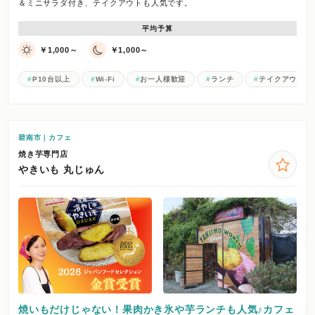
＆ミニサラダ付き、テイクアウトも人気です。
平均予算
￥1,000～
￥1,000～
P10台以上
Wi-Fi
お一人様歓迎
ランチ
テイクアウト
碧南市｜カフェ
焼き芋専門店
やきいも 丸じゅん
焼いもだけじゃない！果肉かき氷や芋ランチも人気♪カフェ