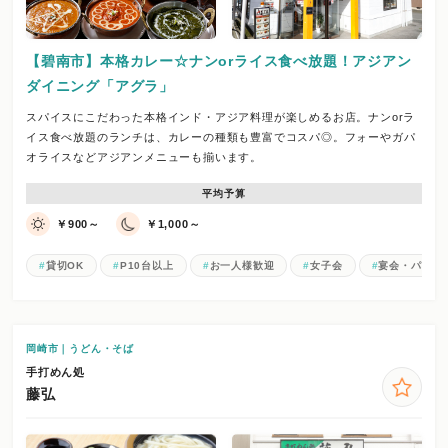
【碧南市】本格カレー☆ナンorライス食べ放題！アジアン
ダイニング「アグラ」
スパイスにこだわった本格インド・アジア料理が楽しめるお店。ナンorラ
イス食べ放題のランチは、カレーの種類も豊富でコスパ◎。フォーやガパ
オライスなどアジアンメニューも揃います。
平均予算
￥900～
￥1,000～
貸切OK
P10台以上
お一人様歓迎
女子会
宴会・パーテ
岡崎市｜うどん・そば
手打めん処
藤弘