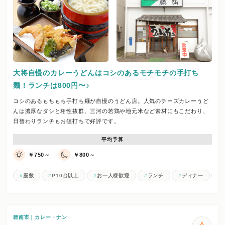
大将自慢のカレーうどんはコシのあるモチモチの手打ち
麺！ランチは800円〜♪
コシのあるもちもち手打ち麺が自慢のうどん店。人気のチーズカレーうど
んは濃厚なダシと相性抜群。三河の若鶏や地元米など素材にもこだわり、
日替わりランチもお値打ちで好評です。
平均予算
￥750～
￥800～
座敷
P10台以上
お一人様歓迎
ランチ
ディナー
碧南市｜カレー・ナン