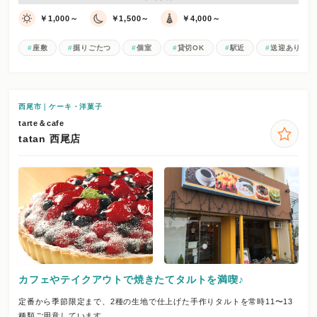
￥1,000～
￥1,500～
￥4,000～
座敷
掘りごたつ
個室
貸切OK
駅近
送迎あり
西尾市｜ケーキ・洋菓子
tarte＆cafe
tatan 西尾店
カフェやテイクアウトで焼きたてタルトを満喫♪
定番から季節限定まで、2種の生地で仕上げた手作りタルトを常時11〜13
種類ご用意しています。