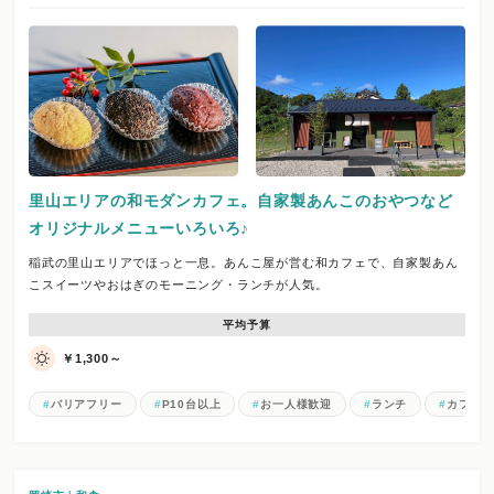
里山エリアの和モダンカフェ。自家製あんこのおやつなど
オリジナルメニューいろいろ♪
稲武の里山エリアでほっと一息。あんこ屋が営む和カフェで、自家製あん
こスイーツやおはぎのモーニング・ランチが人気。
平均予算
￥1,300～
バリアフリー
P10台以上
お一人様歓迎
ランチ
カフェ