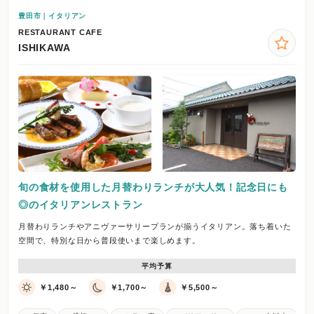
豊田市｜イタリアン
RESTAURANT CAFE
ISHIKAWA
旬の食材を使用した月替わりランチが大人気！記念日にも
◎のイタリアンレストラン
月替わりランチやアニヴァーサリープランが揃うイタリアン。落ち着いた
空間で、特別な日から普段使いまで楽しめます。
平均予算
￥1,480～
￥1,700～
￥5,500～