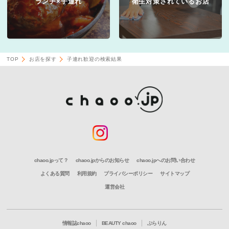
ランチ×子連れ
衛生対策されているお店
TOP
お店を探す
子連れ歓迎の検索結果
chaoo.jpって？
chaoo.jpからのお知らせ
chaoo.jpへのお問い合わせ
よくある質問
利用規約
プライバシーポリシー
サイトマップ
運営会社
情報誌chaoo
BEAUTY chaoo
ぶらりん