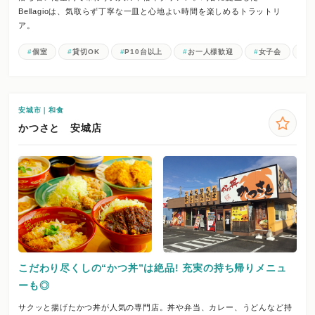
Bellagioは、気取らず丁寧な一皿と心地よい時間を楽しめるトラットリ
ア。
個室
貸切OK
P10台以上
お一人様歓迎
女子会
記
安城市｜和食
かつさと 安城店
こだわり尽くしの“かつ丼”は絶品! 充実の持ち帰りメニュ
ーも◎
サクッと揚げたかつ丼が人気の専門店。丼や弁当、カレー、うどんなど持