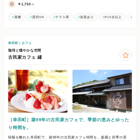
￥1,750～
座敷
貸切OK
テラス席
送迎あり
P10台以上
お一
幸田町｜カフェ
珈琲と穏やかな空間
古民家カフェ 縁
［幸田町］築99年の古民家カフェで、季節の恵みとゆった
り時間を。
喧騒を離れた幸田町で、築98年の古民家カフェ時間を。庭園と四季の景