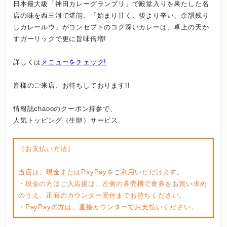
日本最大級「神田カレーグランプリ」で殿堂入りを果たした名
店の味を西三河で堪能。「始まり甘く、後より辛い、余韻残り
しカレールウ」がコンセプトのコク深いカレーは、卓上の天か
すガーリックで更に旨味倍増!
詳しくは
メニューをチェック!
皆様のご来店、お待ちしております!!
情報誌chaooのクーポン持参で、
人気トッピング（生卵）サービス
［お支払い方法］
当店は、現金またはPayPayをご利用いただけます。
・現金の方はご入店後は、左側の券売機で食券をお買い求め
のうえ、正面のカウンター受付までお持ちください。
・PayPayの方は、直接カウンターでお支払いください。