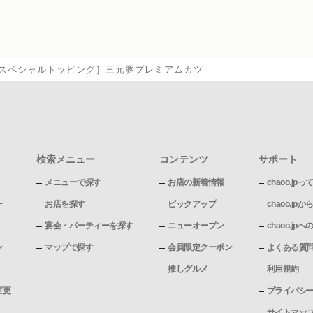
スペシャルトッピング］三元豚プレミアムカツ
検索メニュー
コンテンツ
サポート
メニューで探す
お店の新着情報
chaoo.jpっ
ー
お店を探す
ピックアップ
chaoo.j
宴会・パーティーを探す
ニューオープン
chaoo.j
ン
マップで探す
会員限定クーポン
よくある質
推しグルメ
利用規約
変更
プライバシ
サイトマッ