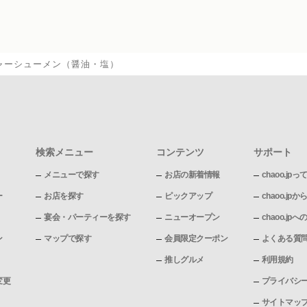
ャーシューメン（醤油・塩）
検索メニュー
コンテンツ
サポート
メニューで探す
お店の新着情報
chaoo.jpっ
ー
お店を探す
ピックアップ
chaoo.j
宴会・パーティーを探す
ニューオープン
chaoo.j
ン
マップで探す
会員限定クーポン
よくある質
推しグルメ
利用規約
変更
プライバシ
サイトマッ