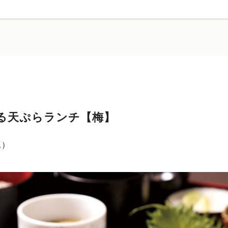
る天ぷらランチ【梅】
込）