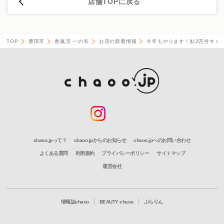
店舗TOPに戻る
TOP
豊田市
香嵐渓 一の谷
お店の新着情報
今年もやります！鮎2匹付キャ
chaoo.jpって？
chaoo.jpからのお知らせ
chaoo.jpへのお問い合わせ
よくある質問
利用規約
プライバシーポリシー
サイトマップ
運営会社
情報誌chaoo
BEAUTY chaoo
ぶらりん