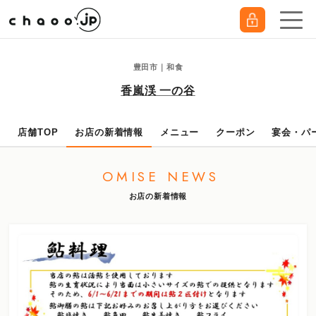
豊田市｜和食
香嵐渓 一の谷
店舗TOP
お店の新着情報
メニュー
クーポン
宴会・パ
OMISE NEWS
お店の新着情報