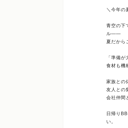
＼今年の夏
青空の下
ル――
夏だから
「準備が
食材も機
家族との
友人との
会社仲間
日帰りB
い。