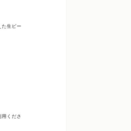
えた生ビー
！
利用くださ