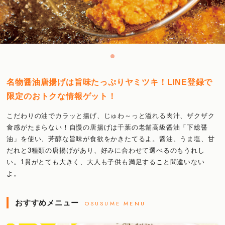
名物醤油唐揚げは旨味たっぷりヤミツキ！LINE登録で
限定のおトクな情報ゲット！
こだわりの油でカラッと揚げ、じゅわ～っと溢れる肉汁、ザクザク
食感がたまらない！自慢の唐揚げは千葉の老舗高級醤油「下総醤
油」を使い、芳醇な旨味が食欲をかきたてるよ。醤油、うま塩、甘
だれと3種類の唐揚げがあり、好みに合わせて選べるのもうれし
い。1貫がとても大きく、大人も子供も満足すること間違いない
よ。
おすすめメニュー
OSUSUME MENU