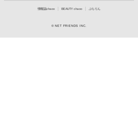
情報誌chaoo
BEAUTY chaoo
ぶらりん
© NET FRIENDS INC.