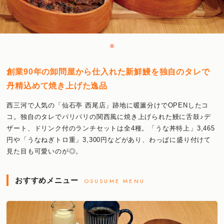
創業90年の卸問屋から仕入れた新鮮鰻を独自のタレで
丹精込めて焼き上げた逸品
西三河で人気の「仙石亭 西尾店」跡地に暖簾分けでOPENしたコ
コ。独自のタレでパリパリの関西風に焼き上げられた鰻に舌鼓♪デ
ザート、ドリンク付のランチセットは全4種。「うな丼特上」3,465
円や「うなねぎトロ重」3,300円などがあり、わっぱに盛り付けて
見た目も可愛いのが◎。
おすすめメニュー
OSUSUME MENU