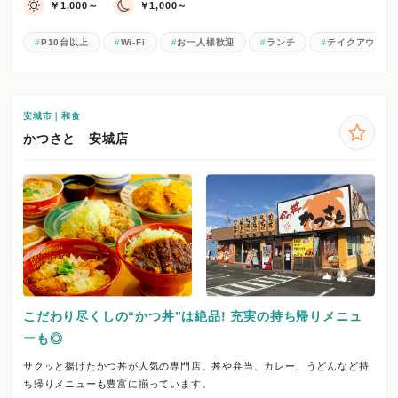
￥1,000～
￥1,000～
P10台以上
Wi-Fi
お一人様歓迎
ランチ
テイクアウト
安城市｜和食
かつさと 安城店
こだわり尽くしの“かつ丼”は絶品! 充実の持ち帰りメニュ
ーも◎
サクッと揚げたかつ丼が人気の専門店。丼や弁当、カレー、うどんなど持
ち帰りメニューも豊富に揃っています。