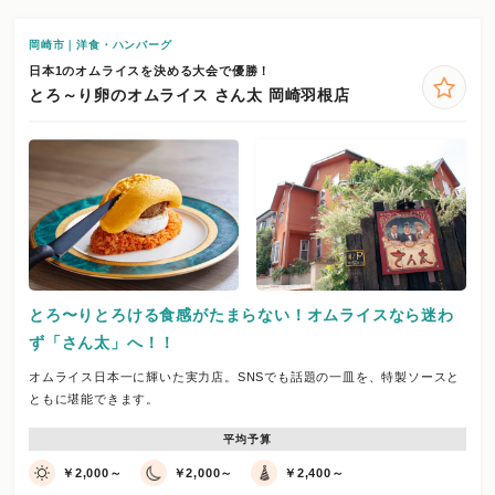
岡崎市｜洋食・ハンバーグ
日本1のオムライスを決める大会で優勝！
とろ～り卵のオムライス さん太 岡崎羽根店
とろ〜りとろける食感がたまらない！オムライスなら迷わ
ず「さん太」へ！！
オムライス日本一に輝いた実力店。SNSでも話題の一皿を、特製ソースと
ともに堪能できます。
平均予算
￥2,000～
￥2,000～
￥2,400～