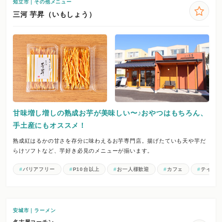
知立市｜その他メニュー
三河 芋昇（いもしょう）
甘味増し増しの熟成お芋が美味しい〜♪おやつはもちろん、
手土産にもオススメ！
熟成紅はるかの甘さを存分に味わえるお芋専門店。揚げたていも天や芋だ
らけソフトなど、芋好き必見のメニューが揃います。
バリアフリー
P10台以上
お一人様歓迎
カフェ
テイク
安城市｜ラーメン