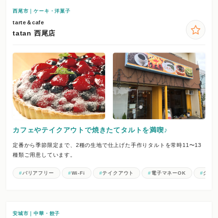
西尾市｜ケーキ・洋菓子
tarte＆cafe
tatan 西尾店
カフェやテイクアウトで焼きたてタルトを満喫♪
定番から季節限定まで、2種の生地で仕上げた手作りタルトを常時11〜13
種類ご用意しています。
バリアフリー
Wi-Fi
テイクアウト
電子マネーOK
クレジ
安城市｜中華・餃子