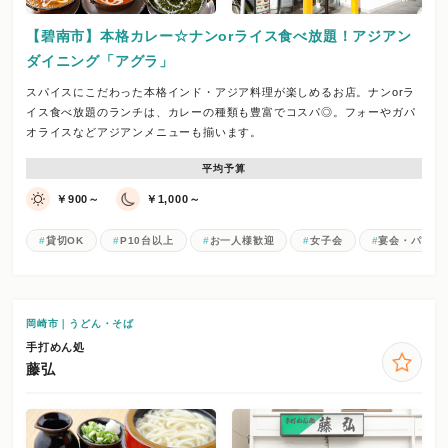
【碧南市】本格カレー☆ナンorライス食べ放題！アジアン
ダイニング「アグラ」
スパイスにこだわった本格インド・アジア料理が楽しめるお店。ナンorラ
イス食べ放題のランチは、カレーの種類も豊富でコスパ◎。フォーやガパ
オライスなどアジアンメニューも揃います。
平均予算
￥900～
￥1,000～
貸切OK
P10台以上
お一人様歓迎
女子会
宴会・パーテ
岡崎市｜うどん・そば
手打めん処
藤弘