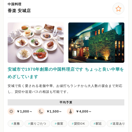
中国料理
香楽 安城店
安城市で1970年創業の中国料理店です ちょっと良い中華を
めざしています
安城で長く愛される老舗中華。お値打ちランチから大人数の宴会まで対応
し、貸切や送迎バスの相談も可能です。
平均予算
￥1,000～
￥1,500～
￥4,000～
座敷
掘りごたつ
個室
貸切OK
駅近
送迎あり