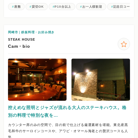
座敷
貸切OK
P10台以上
お一人様歓迎
記念日コース
岡崎市｜鉄板料理・お好み焼き
STEAK HOUSE
Cam・bio
控えめな照明とジャズが流れる大人のステーキハウス。格
別の料理で特別な夜を…
カウンター席のみの空間で、目の前で仕上げる厳選素材を堪能。東北産黒
毛和牛のサーロインコースや、アワビ・オマール海老との贅沢コースも人
気。