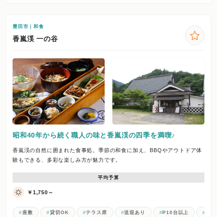
豊田市｜和食
香嵐渓 一の谷
昭和40年から続く職人の味と香嵐渓の四季を満喫♪
香嵐渓の自然に囲まれた食事処。季節の和食に加え、BBQやアウトドア体
験もできる、多彩な楽しみ方が魅力です。
平均予算
￥1,750～
座敷
貸切OK
テラス席
送迎あり
P10台以上
お一