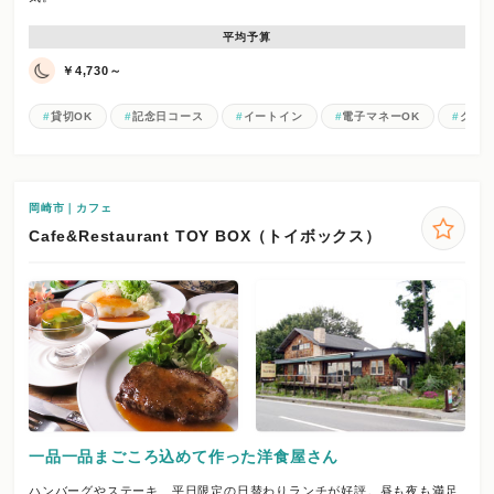
平均予算
￥4,730～
貸切OK
記念日コース
イートイン
電子マネーOK
クレジ
岡崎市｜カフェ
Cafe&Restaurant TOY BOX（トイボックス）
一品一品まごころ込めて作った洋食屋さん
ハンバーグやステーキ、平日限定の日替わりランチが好評。昼も夜も満足