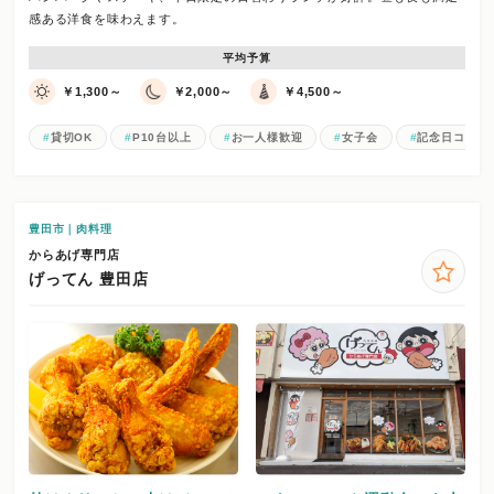
感ある洋食を味わえます。
平均予算
￥1,300～
￥2,000～
￥4,500～
貸切OK
P10台以上
お一人様歓迎
女子会
記念日コース
豊田市｜肉料理
からあげ専門店
げってん 豊田店