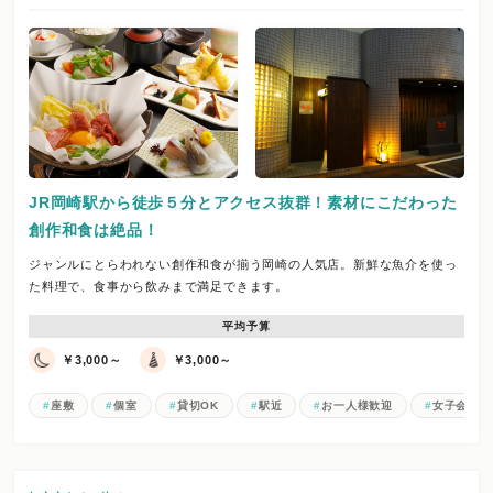
JR岡崎駅から徒歩５分とアクセス抜群！素材にこだわった
創作和食は絶品！
ジャンルにとらわれない創作和食が揃う岡崎の人気店。新鮮な魚介を使っ
た料理で、食事から飲みまで満足できます。
平均予算
￥3,000～
￥3,000～
座敷
個室
貸切OK
駅近
お一人様歓迎
女子会