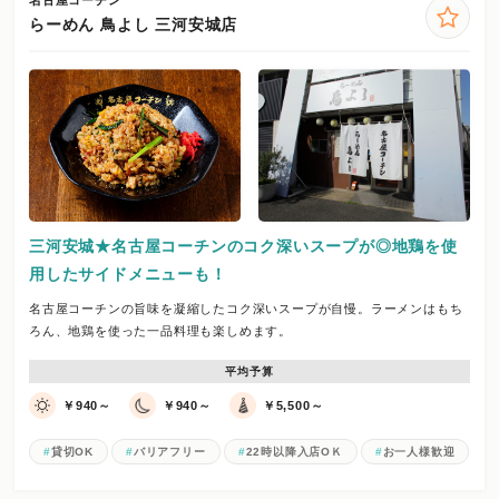
名古屋コーチン
らーめん 鳥よし 三河安城店
三河安城★名古屋コーチンのコク深いスープが◎地鶏を使
用したサイドメニューも！
名古屋コーチンの旨味を凝縮したコク深いスープが自慢。ラーメンはもち
ろん、地鶏を使った一品料理も楽しめます。
平均予算
￥940～
￥940～
￥5,500～
貸切OK
バリアフリー
22時以降入店OＫ
お一人様歓迎