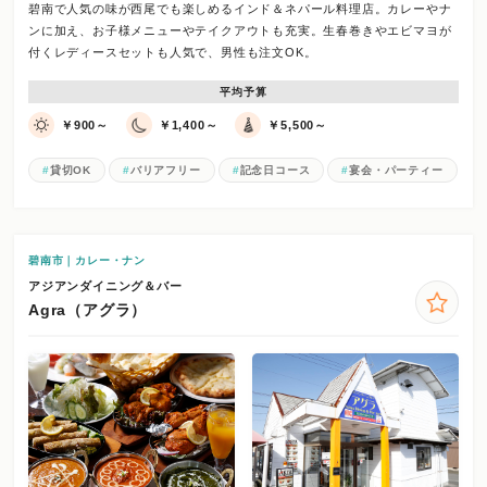
碧南で人気の味が西尾でも楽しめるインド＆ネパール料理店。カレーやナ
ンに加え、お子様メニューやテイクアウトも充実。生春巻きやエビマヨが
付くレディースセットも人気で、男性も注文OK。
平均予算
￥900～
￥1,400～
￥5,500～
貸切OK
バリアフリー
記念日コース
宴会・パーティー
碧南市｜カレー・ナン
アジアンダイニング＆バー
Agra（アグラ）