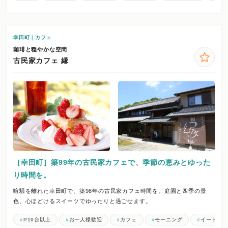
幸田町｜カフェ
珈琲と穏やかな空間
古民家カフェ 縁
［幸田町］築99年の古民家カフェで、季節の恵みとゆった
り時間を。
喧騒を離れた幸田町で、築98年の古民家カフェ時間を。庭園と四季の景
色、心ほどけるスイーツでゆったりと過ごせます。
P10台以上
お一人様歓迎
カフェ
モーニング
イートイ