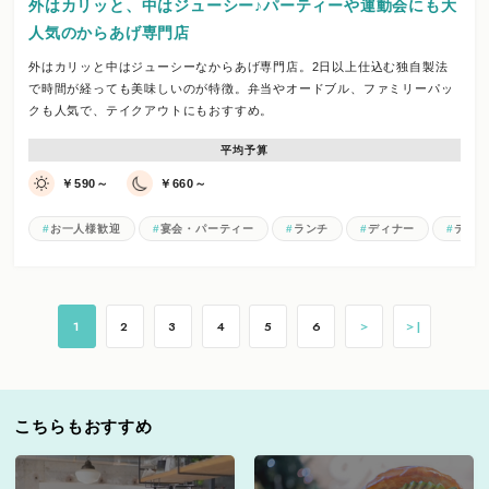
外はカリッと、中はジューシー♪パーティーや運動会にも大
人気のからあげ専門店
外はカリッと中はジューシーなからあげ専門店。2日以上仕込む独自製法
で時間が経っても美味しいのが特徴。弁当やオードブル、ファミリーパッ
クも人気で、テイクアウトにもおすすめ。
平均予算
￥590～
￥660～
お一人様歓迎
宴会・パーティー
ランチ
ディナー
テイ
1
2
3
4
5
6
＞
＞|
こちらもおすすめ