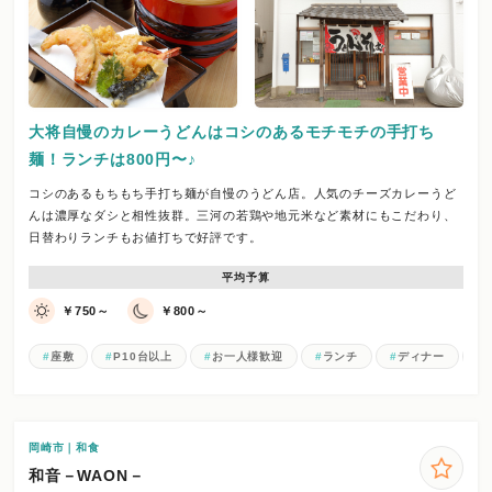
大将自慢のカレーうどんはコシのあるモチモチの手打ち
麺！ランチは800円〜♪
コシのあるもちもち手打ち麺が自慢のうどん店。人気のチーズカレーうど
んは濃厚なダシと相性抜群。三河の若鶏や地元米など素材にもこだわり、
日替わりランチもお値打ちで好評です。
平均予算
￥750～
￥800～
座敷
P10台以上
お一人様歓迎
ランチ
ディナー
岡崎市｜和食
和音－WAON－