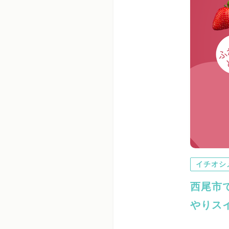
イチオシ
西尾市
やりスイー