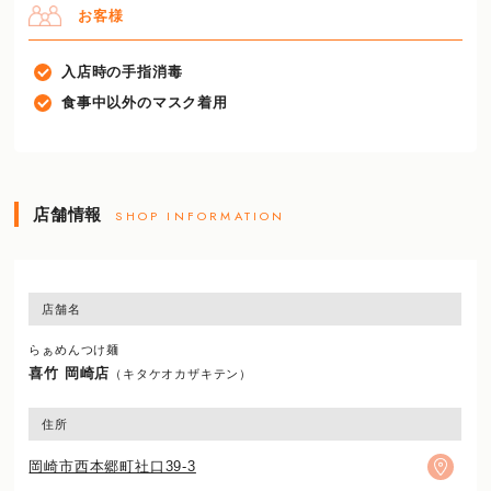
お客様
入店時の手指消毒
食事中以外のマスク着用
店舗情報
SHOP INFORMATION
店舗名
らぁめんつけ麺
喜竹 岡崎店
（キタケオカザキテン）
住所
岡崎市西本郷町社口39-3