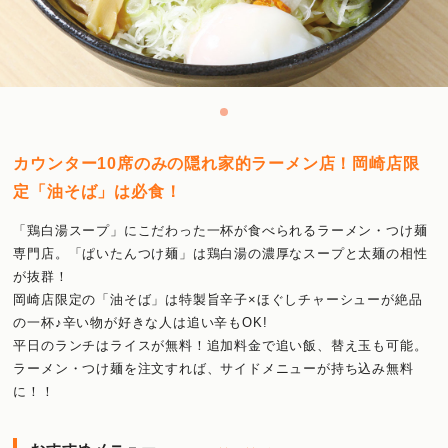
カウンター10席のみの隠れ家的ラーメン店！岡崎店限
定「油そば」は必食！
「鶏白湯スープ」にこだわった一杯が食べられるラーメン・つけ麺
専門店。「ぱいたんつけ麺」は鶏白湯の濃厚なスープと太麺の相性
が抜群！
岡崎店限定の「油そば」は特製旨辛子×ほぐしチャーシューが絶品
の一杯♪辛い物が好きな人は追い辛もOK!
平日のランチはライスが無料！追加料金で追い飯、替え玉も可能。
ラーメン・つけ麺を注文すれば、サイドメニューが持ち込み無料
に！！