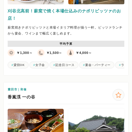
刈谷北高前！薪窯で焼く本場仕込みのナポリピッツァのお
店！
薪窯焼きナポリピッツァと本場イタリア料理が揃う一軒。ピッツァランチ
から宴会、ワインまで幅広く楽しめます。
平均予算
￥1,300～
￥1,500～
￥4,000～
貸切OK
女子会
記念日コース
宴会・パーティー
ランチ
豊田市｜和食
香嵐渓 一の谷