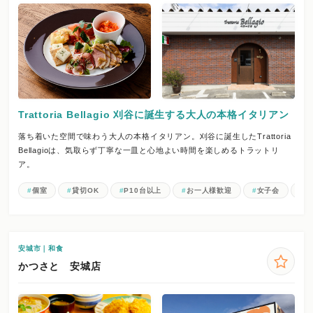
Trattoria Bellagio 刈谷に誕生する大人の本格イタリアン
落ち着いた空間で味わう大人の本格イタリアン。刈谷に誕生したTrattoria
Bellagioは、気取らず丁寧な一皿と心地よい時間を楽しめるトラットリ
ア。
個室
貸切OK
P10台以上
お一人様歓迎
女子会
記
安城市｜和食
かつさと 安城店