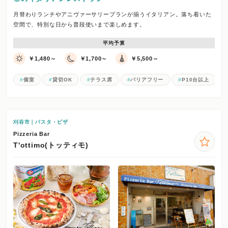
月替わりランチやアニヴァーサリープランが揃うイタリアン。落ち着いた
空間で、特別な日から普段使いまで楽しめます。
平均予算
￥1,480～
￥1,700～
￥5,500～
個室
貸切OK
テラス席
バリアフリー
P10台以上
刈谷市｜パスタ・ピザ
Pizzeria Bar
T'ottimo(トッティモ)