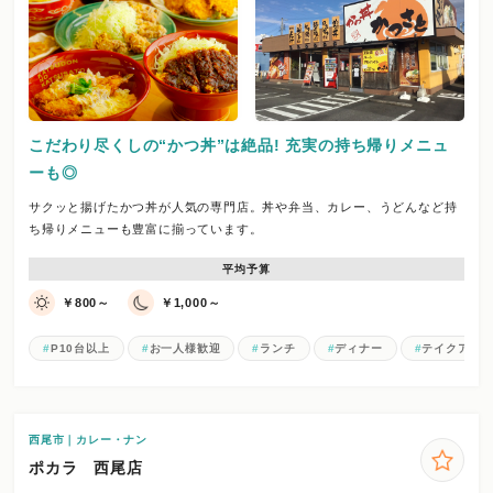
こだわり尽くしの“かつ丼”は絶品! 充実の持ち帰りメニュ
ーも◎
サクッと揚げたかつ丼が人気の専門店。丼や弁当、カレー、うどんなど持
ち帰りメニューも豊富に揃っています。
平均予算
￥800～
￥1,000～
P10台以上
お一人様歓迎
ランチ
ディナー
テイクアウ
西尾市｜カレー・ナン
ポカラ 西尾店