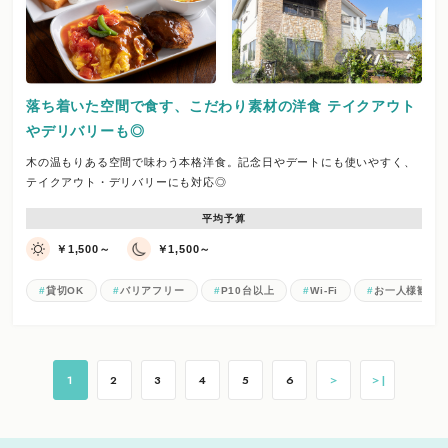
落ち着いた空間で食す、こだわり素材の洋食 テイクアウト
やデリバリーも◎
木の温もりある空間で味わう本格洋食。記念日やデートにも使いやすく、
テイクアウト・デリバリーにも対応◎
平均予算
￥1,500～
￥1,500～
貸切OK
バリアフリー
P10台以上
Wi-Fi
お一人様歓迎
1
2
3
4
5
6
＞
＞|