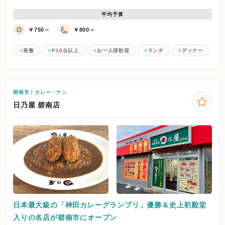
平均予算
￥750～
￥800～
座敷
P10台以上
お一人様歓迎
ランチ
ディナー
碧南市｜カレー・ナン
日乃屋 碧南店
日本最大級の「神田カレーグランプリ」優勝＆史上初殿堂
入りの名店が碧南市にオープン