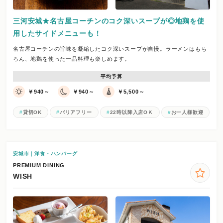
三河安城★名古屋コーチンのコク深いスープが◎地鶏を使
用したサイドメニューも！
名古屋コーチンの旨味を凝縮したコク深いスープが自慢。ラーメンはもち
ろん、地鶏を使った一品料理も楽しめます。
平均予算
￥940～
￥940～
￥5,500～
貸切OK
バリアフリー
22時以降入店OＫ
お一人様歓迎
安城市｜洋食・ハンバーグ
PREMIUM DINING
WISH