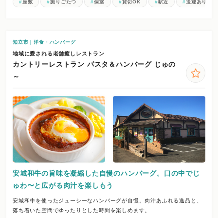
座敷
掘りごたつ
個室
貸切OK
駅近
送迎あり
知立市｜洋食・ハンバーグ
地域に愛される老舗癒しレストラン
カントリーレストラン パスタ＆ハンバーグ じゅの
～
安城和牛の旨味を凝縮した自慢のハンバーグ。口の中でじ
ゅわ〜と広がる肉汁を楽しもう
安城和牛を使ったジューシーなハンバーグが自慢。肉汁あふれる逸品と、
落ち着いた空間でゆったりとした時間を楽しめます。