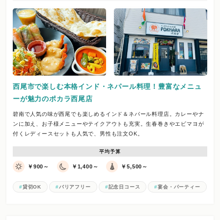
西尾市で楽しむ本格インド・ネパール料理！豊富なメニュ
ーが魅力のポカラ西尾店
碧南で人気の味が西尾でも楽しめるインド＆ネパール料理店。カレーやナ
ンに加え、お子様メニューやテイクアウトも充実。生春巻きやエビマヨが
付くレディースセットも人気で、男性も注文OK。
平均予算
￥900～
￥1,400～
￥5,500～
貸切OK
バリアフリー
記念日コース
宴会・パーティー