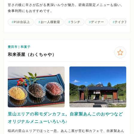
甘さの後に辛さが広がる奥深いルウが魅力。碧南店限定メニューも揃い、
食事利用にもおすすめです。
P10台以上
お一人様歓迎
ランチ
ディナー
テイクアウ
豊田市｜和菓子
和来茶屋（わくちゃや）
里山エリアの和モダンカフェ。自家製あんこのおやつなど
オリジナルメニューいろいろ♪
稲武の里山エリアでほっと一息。あんこ屋が営む和カフェで、自家製あん