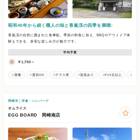
昭和40年から続く職人の味と香嵐渓の四季を満喫♪
香嵐渓の自然に囲まれた食事処。季節の和食に加え、BBQやアウトドア体
験もできる、多彩な楽しみ方が魅力です。
平均予算
￥1,750～
座敷
貸切OK
テラス席
送迎あり
P10台以上
お一
岡崎市｜洋食・ハンバーグ
オムライス
EGG BOARD 岡崎南店