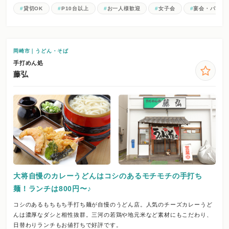
貸切OK
P10台以上
お一人様歓迎
女子会
宴会・パーテ
岡崎市｜うどん・そば
手打めん処
藤弘
大将自慢のカレーうどんはコシのあるモチモチの手打ち
麺！ランチは800円〜♪
コシのあるもちもち手打ち麺が自慢のうどん店。人気のチーズカレーうど
んは濃厚なダシと相性抜群。三河の若鶏や地元米など素材にもこだわり、
日替わりランチもお値打ちで好評です。