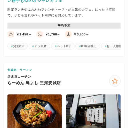
い勝手も◎のオシャレカフェ
限定ランチやふわふわフレンチトーストが人気のカフェ。ゆったり空間
で、子ども連れやペット同伴にも対応しています。
平均予算
￥1,450～
￥1,700～
￥3,500～
貸切OK
テラス席
ペットOK
P10台以上
お一人様歓迎
安城市｜ラーメン
名古屋コーチン
らーめん 鳥よし 三河安城店