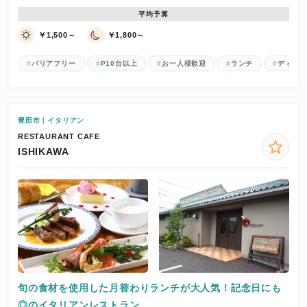
平均予算
￥1,500～
￥1,800～
バリアフリー
P10台以上
お一人様歓迎
ランチ
ディナ
豊田市｜イタリアン
RESTAURANT CAFE
ISHIKAWA
旬の食材を使用した月替わりランチが大人気！記念日にも
◎のイタリアンレストラン