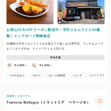
お得な20％OFFクーポン配信中！手作りオムライス30種
類！エッグボード岡崎南店
30種類の手作りオムライスを出来立てで楽しめる専門店。ランチはスープ
＆ミニサラダ付き、テイクアウトも人気です。
平均予算
￥1,000～
￥1,000～
P10台以上
Wi-Fi
お一人様歓迎
ランチ
テイクアウト
刈谷市｜イタリアン
Trattoria Bellagio（トラットリア ベラージオ）