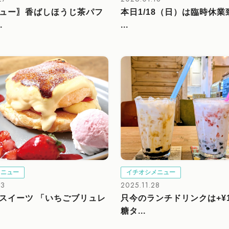
ュー〗香ばしほうじ茶パフ
本日1/18（日）は臨時休
.
...
メニュー
イチオシメニュー
03
2025.11.28
スイーツ 「いちごブリュレ
只今のランチドリンクは+¥1
糖タ...