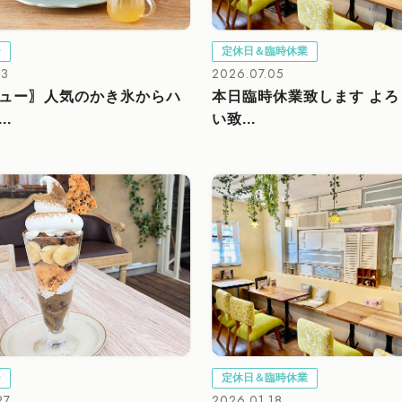
ー
定休日＆臨時休業
23
2026.07.05
ュー〗人気のかき氷からハ
本日臨時休業致します よ
..
い致...
ー
定休日＆臨時休業
27
2026.01.18