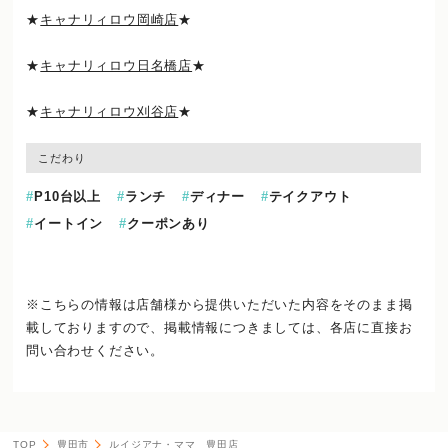
★
キャナリィロウ岡崎店
★
★
キャナリィロウ日名橋店
★
★
キャナリィロウ刈谷店
★
こだわり
P10台以上
ランチ
ディナー
テイクアウト
イートイン
クーポンあり
※こちらの情報は店舗様から提供いただいた内容をそのまま掲
載しておりますので、
掲載情報につきましては、各店に直接お
問い合わせください。
TOP
豊田市
ルイジアナ・ママ 豊田店