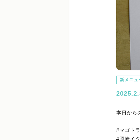
新メニュ
2025
本日から
#マゴト
#岡崎イ