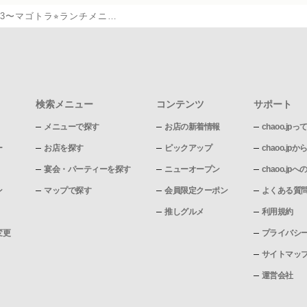
.2.3〜マゴトラ⭐︎ランチメニ…
検索メニュー
コンテンツ
サポート
メニューで探す
お店の新着情報
chaoo.jpっ
ー
お店を探す
ピックアップ
chaoo.j
宴会・パーティーを探す
ニューオープン
chaoo.j
ン
マップで探す
会員限定クーポン
よくある質
推しグルメ
利用規約
変更
プライバシ
サイトマッ
運営会社