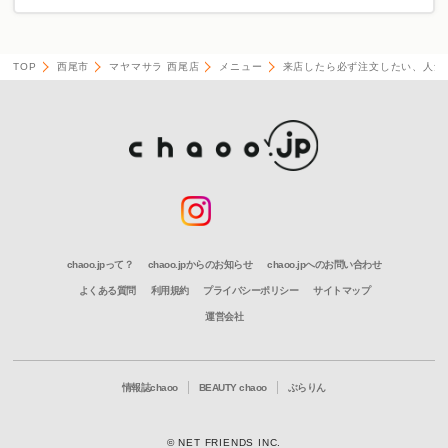
TOP
西尾市
マヤマサラ 西尾店
メニュー
来店したら必ず注文したい、人気
chaoo.jpって？
chaoo.jpからのお知らせ
chaoo.jpへのお問い合わせ
よくある質問
利用規約
プライバシーポリシー
サイトマップ
運営会社
情報誌chaoo
BEAUTY chaoo
ぶらりん
© NET FRIENDS INC.