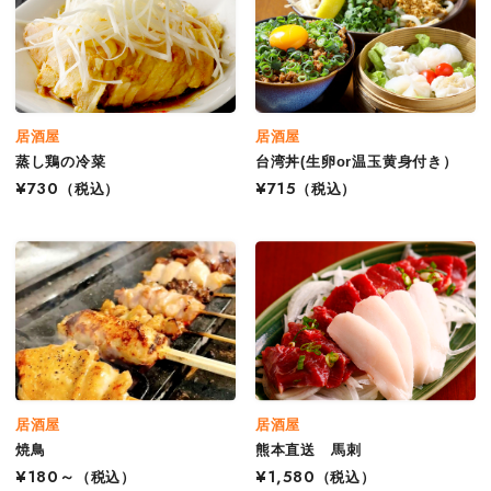
居酒屋
居酒屋
蒸し鶏の冷菜
台湾丼(生卵or温玉黄身付き）
¥730
（税込）
¥715
（税込）
居酒屋
居酒屋
焼鳥
熊本直送 馬刺
¥180～
（税込）
¥1,580
（税込）