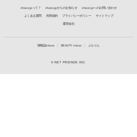
chaoo.jpって？
chaoo.jpからのお知らせ
chaoo.jpへのお問い合わせ
よくある質問
利用規約
プライバシーポリシー
サイトマップ
運営会社
情報誌chaoo
BEAUTY chaoo
ぶらりん
© NET FRIENDS INC.