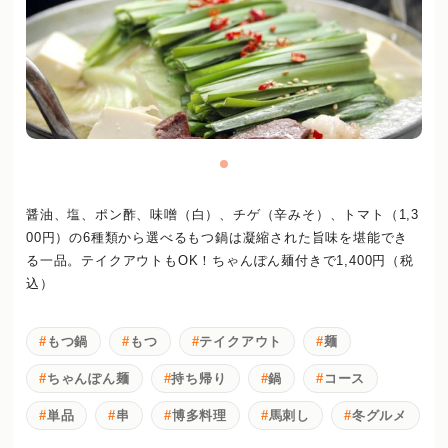
醤油、塩、ポン酢、味噌（白）、チゲ（辛みそ）、トマト（1,3
00円）の6種類から選べるもつ鍋は凝縮された旨味を堪能でき
る一品。テイクアウトもOK！ちゃんぽん麺付きで1,400円（税
込）
もつ鍋
もつ
テイクアウト
麺
ちゃんぽん麺
持ち帰り
鍋
コース
単品
串
博多料理
馬刺し
冬グルメ