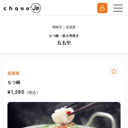
岡崎市｜居酒屋
もつ鍋・炭火串焼き
ももや
居酒屋
もつ鍋
¥1,580
（税込）