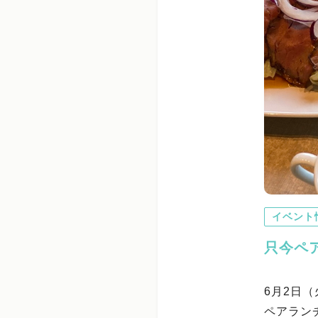
イベント
只今ペ
6月2日
ペアラン