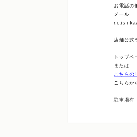
お電話の
メール
r.c.ishi
店舗公式ラ
トップペ
または
こちらの
こちらか
駐車場有