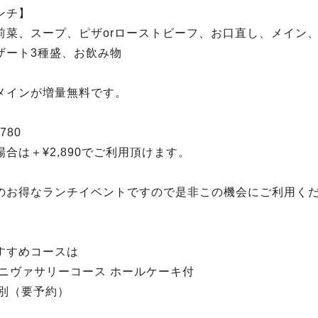
ンチ】
前菜、スープ、ピザorローストビーフ、お口直し、メイン、
ザート3種盛、お飲み物
メインが増量無料です。
780
合は＋¥2,890でご利用頂けます。
のお得なランチイベントですので是非この機会にご利用く
すすめコースは
アニヴァサリーコース ホールケーキ付
0税別（要予約）