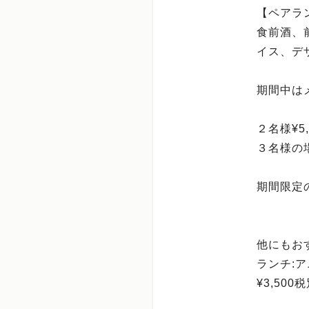
【ペアラ
食前酒、
イス、デ
期間中は
２名様¥5,
３名様の場
期間限定
他にもお
ランチ:
¥3,50