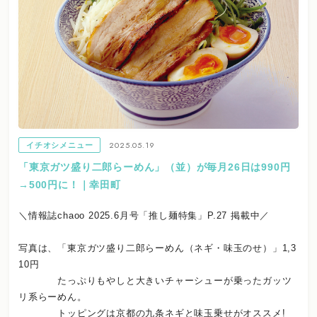
2025.05.19
イチオシメニュー
「東京ガツ盛り二郎らーめん」（並）が毎月26日は990円
→500円に！｜幸田町
＼情報誌chaoo 2025.6月号「推し麺特集」P.27 掲載中／
写真は、「東京ガツ盛り二郎らーめん（ネギ・味玉のせ）」1,3
10円
たっぷりもやしと大きいチャーシューが乗ったガッツ
リ系らーめん。
トッピングは京都の九条ネギと味玉乗せがオススメ!