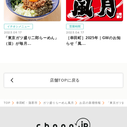
イチオシメニュー
営業時間
2025.09.17
2025.04.17
「東京ガツ盛り二郎らーめん」
［幸田町］2025年｜GWのお知
（並）が毎月...
らせ「風...
店舗TOPに戻る
TOP
幸田町・蒲郡市
ガツ盛りらーめん風月
お店の新着情報
「東京ガツ盛