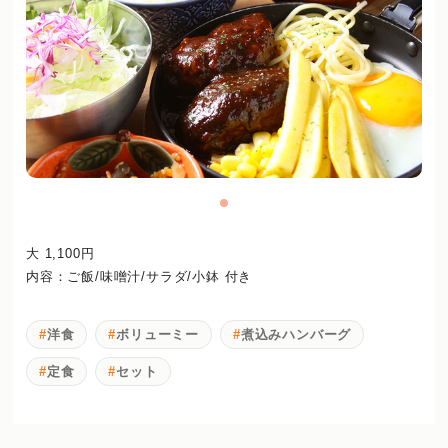
大 1,100円
内容：ご飯/味噌汁/サラダ/小鉢 付き
洋食
ボリューミー
煮込みハンバーグ
定食
セット